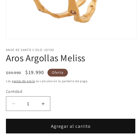
Abrir
elemento
multimedia
ANGE DE SANTO CIELO JOYAS
Aros Argollas Meliss
1
en
una
ventana
Precio
Precio
$19.990
$39.990
Oferta
modal
habitual
de
Los
gastos de envío
se calculan en la pantalla de pago.
oferta
Cantidad
Reducir
Aumentar
cantidad
cantidad
para
para
Aros
Aros
Agregar al carrito
Argollas
Argollas
Meliss
Meliss