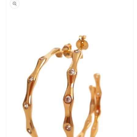
a la
información
del producto