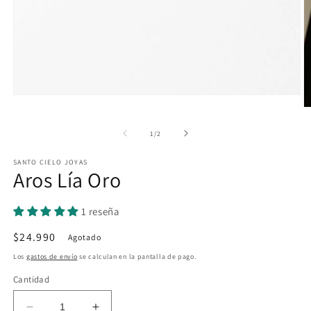
Abrir
elemento
Ab
multimedia
e
1
m
de
1
/
2
en
2
una
e
ventana
SANTO CIELO JOYAS
u
Aros Lía Oro
modal
v
m
1 reseña
Precio
$24.990
Agotado
habitual
Los
gastos de envío
se calculan en la pantalla de pago.
Cantidad