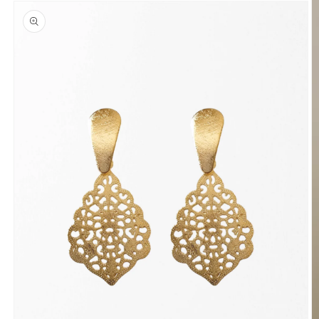
a la
información
del producto