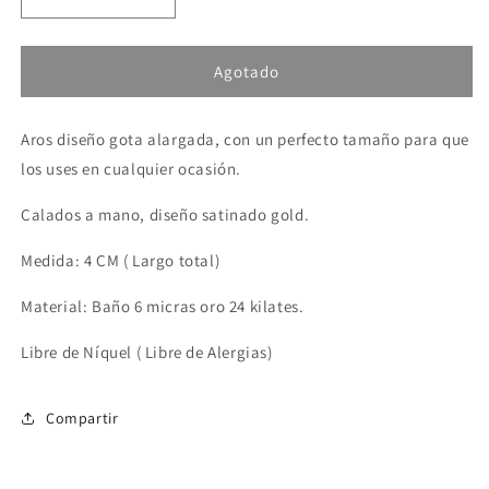
Reducir
Aumentar
cantidad
cantidad
para
para
Aros
Aros
Agotado
Lía
Lía
Oro
Oro
Aros diseño gota alargada, con un perfecto tamaño para que
los uses en cualquier ocasión.
Calados a mano, diseño satinado gold.
Medida: 4 CM ( Largo total)
Material: Baño 6 micras oro 24 kilates.
Libre de Níquel ( Libre de Alergias)
Compartir