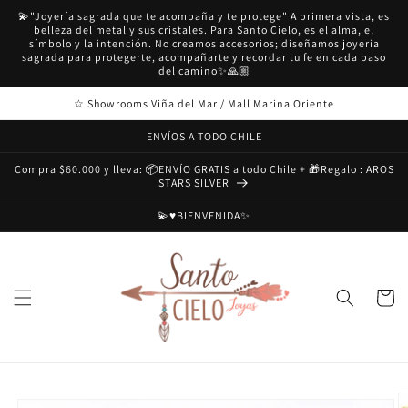
Ir
💫"Joyería sagrada que te acompaña y te protege" A primera vista, es
directamente
belleza del metal y sus cristales. Para Santo Cielo, es el alma, el
al contenido
símbolo y la intención. No creamos accesorios; diseñamos joyería
sagrada para protegerte, acompañarte y recordar tu fe en cada paso
del camino✨🙏🏼
☆ Showrooms Viña del Mar / Mall Marina Oriente
ENVÍOS A TODO CHILE
Compra $60.000 y lleva: 📦ENVÍO GRATIS a todo Chile + 🎁Regalo : AROS
STARS SILVER
💫♥️BIENVENIDA✨
Carrito
Ir
directamente