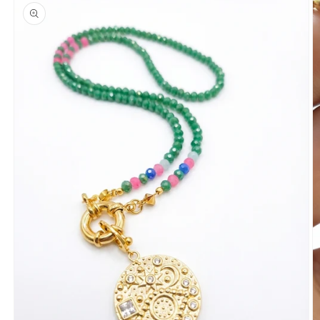
a la
información
del producto