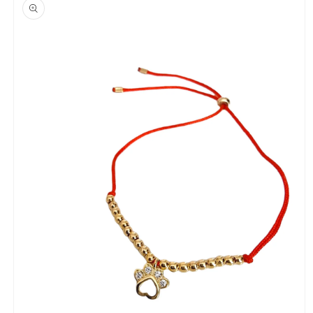
a la
información
del producto