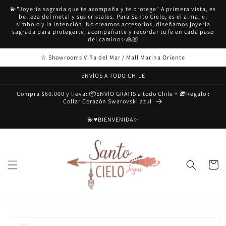
Ir
💫"Joyería sagrada que te acompaña y te protege" A primera vista, es
directamente
belleza del metal y sus cristales. Para Santo Cielo, es el alma, el
al contenido
símbolo y la intención. No creamos accesorios; diseñamos joyería
sagrada para protegerte, acompañarte y recordar tu fe en cada paso
del camino✨🙏🏼
☆ Showrooms Viña del Mar / Mall Marina Oriente
ENVÍOS A TODO CHILE
Compra $60.000 y lleva: 📦ENVÍO GRATIS a todo Chile + 🎁Regalo :
Collar Corazón Swarovski azul
💫♥️BIENVENIDA✨
Carrito
Ir
directamente