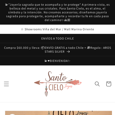
Ir
💫"Joyería sagrada que te acompaña y te protege" A primera vista, es
directamente
belleza del metal y sus cristales. Para Santo Cielo, es el alma, el
al contenido
símbolo y la intención. No creamos accesorios; diseñamos joyería
sagrada para protegerte, acompañarte y recordar tu fe en cada paso
del camino✨🙏🏼
☆ Showrooms Viña del Mar / Mall Marina Oriente
ENVÍOS A TODO CHILE
Compra $60.000 y lleva: 📦ENVÍO GRATIS a todo Chile + 🎁Regalo : AROS
STARS SILVER
💫♥️BIENVENIDA✨
Carrito
Ir
directamente