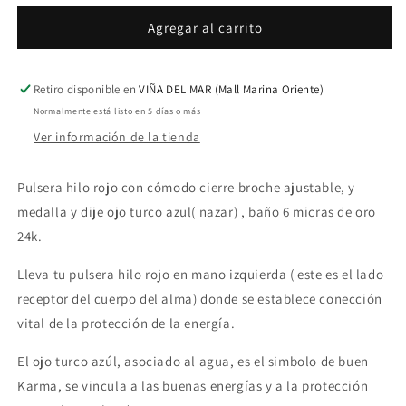
para
para
*Pulsera
*Pulsera
Agregar al carrito
protección
protección
hilo
hilo
rojo
rojo
Retiro disponible en
VIÑA DEL MAR (Mall Marina Oriente)
ojo
ojo
Normalmente está listo en 5 días o más
turco&quot;
turco&quot;
Ver información de la tienda
Pulsera hilo rojo con cómodo cierre broche ajustable, y
medalla y dije ojo turco azul( nazar) , baño 6 micras de oro
24k.
Lleva tu pulsera hilo rojo en mano izquierda ( este es el lado
receptor del cuerpo del alma) donde se establece conección
vital de la protección de la energía.
El ojo turco azúl, asociado al agua, es el simbolo de buen
Karma, se vincula a las buenas energías y a la protección