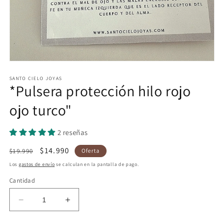
Abrir
elemento
multimedia
SANTO CIELO JOYAS
*Pulsera protección hilo rojo
1
en
una
ojo turco"
ventana
modal
2 reseñas
Precio
Precio
$14.990
$19.990
Oferta
habitual
de
Los
gastos de envío
se calculan en la pantalla de pago.
oferta
Cantidad
Reducir
Aumentar
cantidad
cantidad